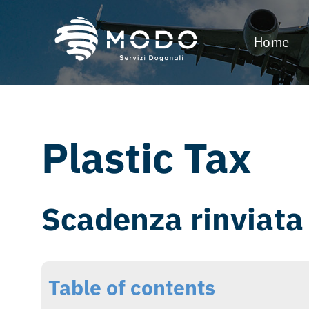
Salta
al
Home
contenuto
Plastic Tax
Scadenza rinviata 
Table of contents